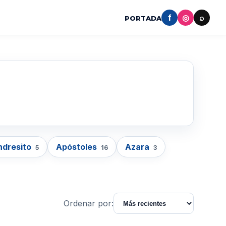
f
◎
⌕
PORTADA
ndresito
Apóstoles
Azara
5
16
3
Ordenar por: