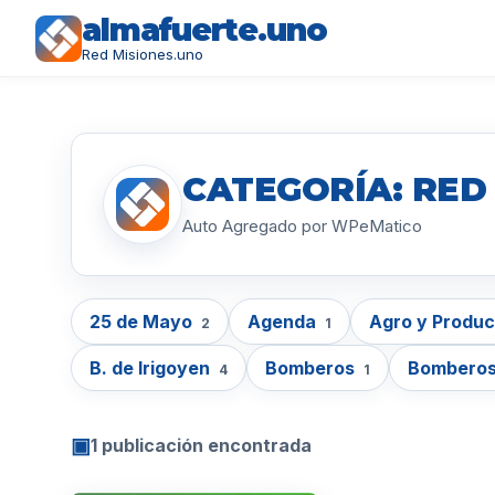
almafuerte.uno
Red Misiones.uno
CATEGORÍA: RED
Auto Agregado por WPeMatico
25 de Mayo
Agenda
Agro y Produ
2
1
B. de Irigoyen
Bomberos
Bomberos
4
1
▣
1 publicación encontrada