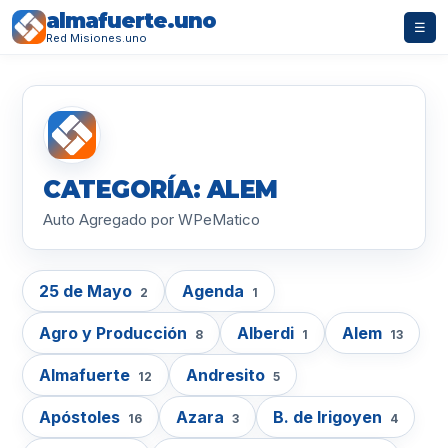
almafuerte.uno
☰
Red Misiones.uno
CATEGORÍA: ALEM
Auto Agregado por WPeMatico
25 de Mayo
Agenda
2
1
Agro y Producción
Alberdi
Alem
8
1
13
Almafuerte
Andresito
12
5
Apóstoles
Azara
B. de Irigoyen
16
3
4