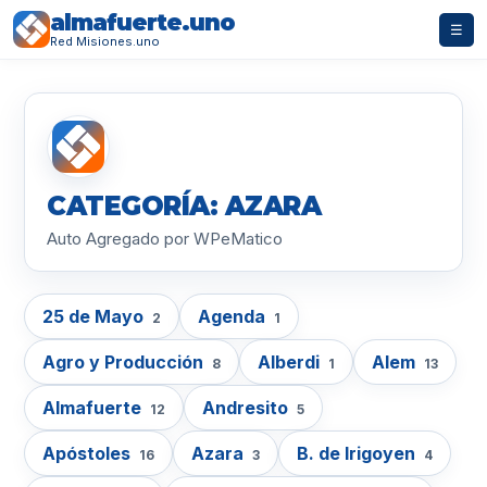
almafuerte.uno
☰
Red Misiones.uno
CATEGORÍA: AZARA
Auto Agregado por WPeMatico
25 de Mayo
Agenda
2
1
Agro y Producción
Alberdi
Alem
8
1
13
Almafuerte
Andresito
12
5
Apóstoles
Azara
B. de Irigoyen
16
3
4