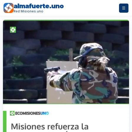
almafuerte.uno
☰
Red Misiones.uno