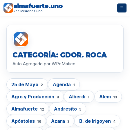
almafuerte.uno
☰
Red Misiones.uno
CATEGORÍA: GDOR. ROCA
Auto Agregado por WPeMatico
25 de Mayo
Agenda
2
1
Agro y Producción
Alberdi
Alem
8
1
13
Almafuerte
Andresito
12
5
Apóstoles
Azara
B. de Irigoyen
16
3
4