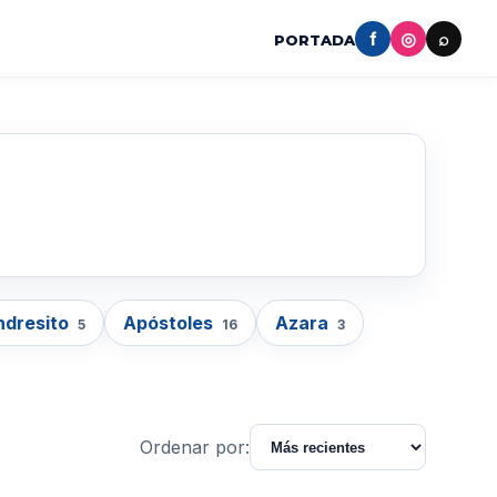
f
◎
⌕
PORTADA
ndresito
Apóstoles
Azara
5
16
3
Ordenar por: