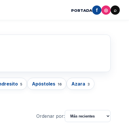
f
◎
⌕
PORTADA
ndresito
Apóstoles
Azara
5
16
3
Ordenar por: