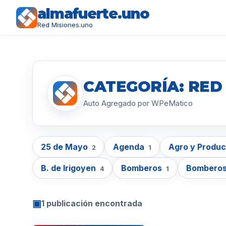
almafuerte.uno
Red Misiones.uno
CATEGORÍA: RED
Auto Agregado por WPeMatico
25 de Mayo
Agenda
Agro y Produ
2
1
B. de Irigoyen
Bomberos
Bomberos
4
1
▣
1 publicación encontrada