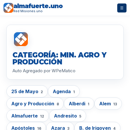
almafuerte.uno
☰
Red Misiones.uno
CATEGORÍA: MIN. AGRO Y
PRODUCCIÓN
Auto Agregado por WPeMatico
25 de Mayo
Agenda
2
1
Agro y Producción
Alberdi
Alem
8
1
13
Almafuerte
Andresito
12
5
Apóstoles
Azara
B. de Irigoyen
16
3
4