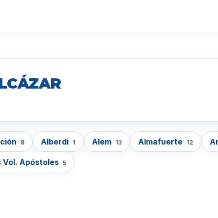
ALCÁZAR
cción
Alberdi
Alem
Almafuerte
A
8
1
13
12
 Vol. Apóstoles
5