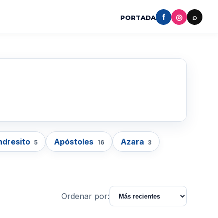
f
◎
⌕
PORTADA
ndresito
Apóstoles
Azara
5
16
3
Ordenar por: