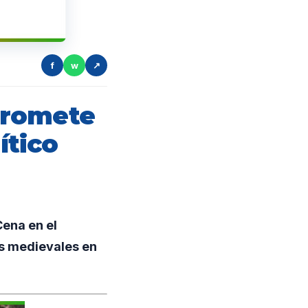
f
w
↗
promete
ítico
ena en el
s medievales en