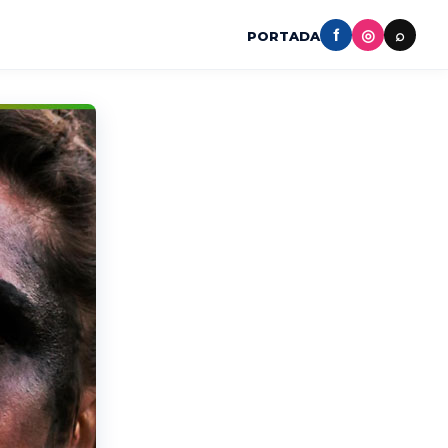
f
◎
⌕
PORTADA