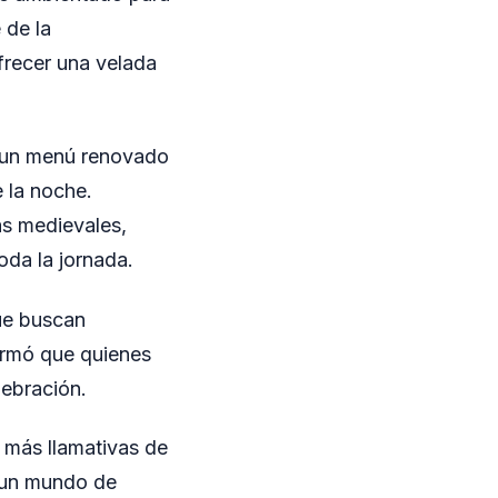
 de la
frecer una velada
r un menú renovado
 la noche.
as medievales,
oda la jornada.
que buscan
formó que quienes
lebración.
s más llamativas de
n un mundo de