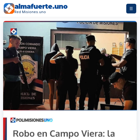
almafuerte.uno
☰
Red Misiones.uno