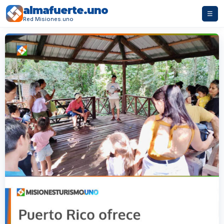
almafuerte.uno
☰
Red Misiones.uno