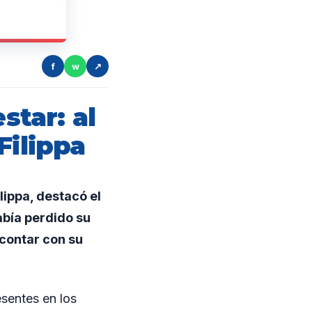
f
w
↗
tar: al
Filippa
lippa, destacó el
bía perdido su
 contar con su
esentes en los