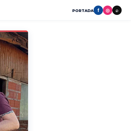
f
◎
⌕
PORTADA