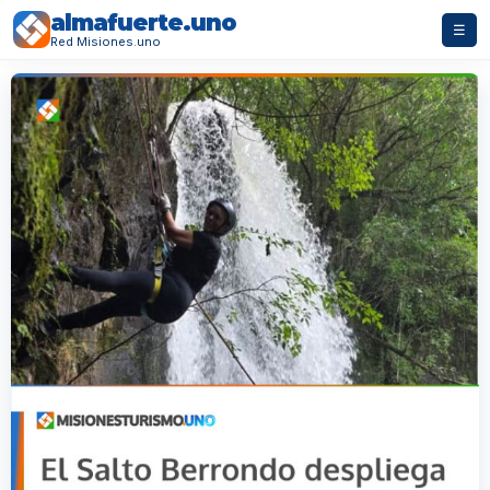
almafuerte.uno
☰
Red Misiones.uno