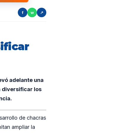
f
w
↗
ificar
levó adelante una
diversificar los
ncia.
sarrollo de chacras
itan ampliar la