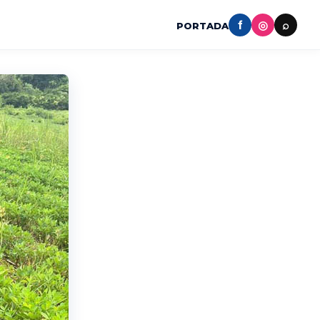
f
◎
⌕
PORTADA