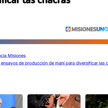
cia Misiones
.
ensayos de producción de maní para diversificar las 