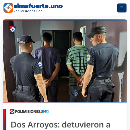
almafuerte.uno
☰
Red Misiones.uno